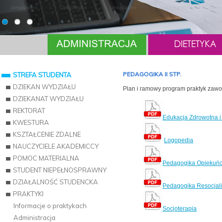
PEDAGOGIKA II STP.
STREFA STUDENTA
DZIEKAN WYDZIAŁU
Plan i ramowy program praktyk zawo
DZIEKANAT WYDZIAŁU
REKTORAT
Edukacja Zdrowotna i
KWESTURA
KSZTAŁCENIE ZDALNE
Logopedia
NAUCZYCIELE AKADEMICCY
POMOC MATERIALNA
Pedagogika Opiekuń
STUDENT NIEPEŁNOSPRAWNY
DZIAŁALNOŚĆ STUDENCKA
Pedagogika Resocjali
PRAKTYKI
Informacje o praktykach
Socjoterapia
Administracja