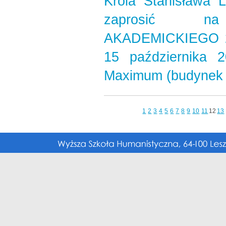
Króla Stanisława 
zaprosić na 
AKADEMICKIEGO 20
15 października 
Maximum (budynek E
1
2
3
4
5
6
7
8
9
10
11
12
13