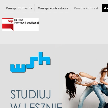
Wersja domyślna
Wersja kontrastowa
Wysoki kontrast
A